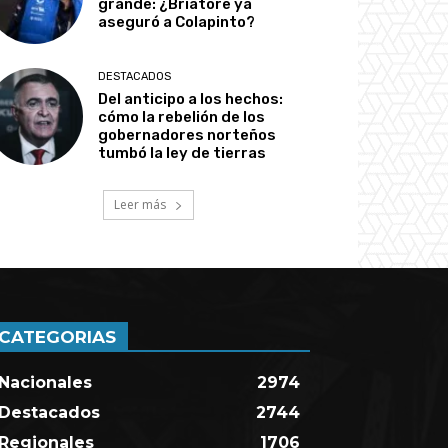
grande: ¿Briatore ya
aseguró a Colapinto?
DESTACADOS
Del anticipo a los hechos:
cómo la rebelión de los
gobernadores norteños
tumbó la ley de tierras
Leer más
CATEGORIAS
Nacionales
2974
Destacados
2744
Regionales
1706