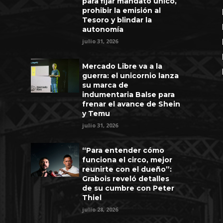
para fijar mandato único,
prohibir la emisión al
Tesoro y blindar la
autonomía
julio 31, 2026
Mercado Libre va a la
guerra: el unicornio lanza
su marca de
indumentaria Balse para
frenar el avance de Shein
y Temu
julio 31, 2026
“Para entender cómo
funciona el circo, mejor
reunirte con el dueño”:
Grabois reveló detalles
de su cumbre con Peter
Thiel
julio 28, 2026