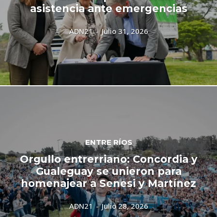
asistencia ante emergencias
ADN21
-
Julio 31, 2026
ENTRE RÍOS
Orgullo entrerriano: Concordia y
Gualeguay se unieron para
homenajear a Senesi y Martínez
ADN21
-
Julio 28, 2026