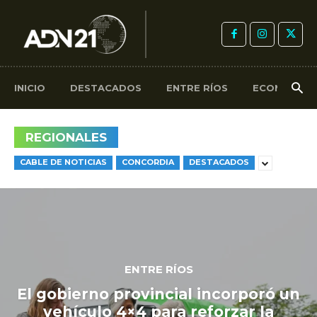
INICIO
DESTACADOS
ENTRE RÍOS
ECONOMÍA
REGIONALES
CABLE DE NOTICIAS
CONCORDIA
DESTACADOS
ENTRE RÍOS
El gobierno provincial incorporó un
vehículo 4×4 para reforzar la