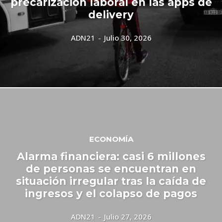
precarización laboral en las apps de
delivery
ADN21
-
Julio 30, 2026
ECONOMÍA
Alarma financiera: casi 6 millones
de personas se encuentran en
situación irregular tras la caída de
ingresos y el colapso de pagos
ADN21
-
Julio 27, 2026