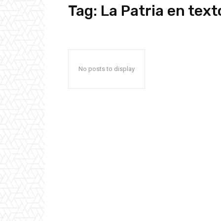
Tag:
La Patria en text
No posts to display