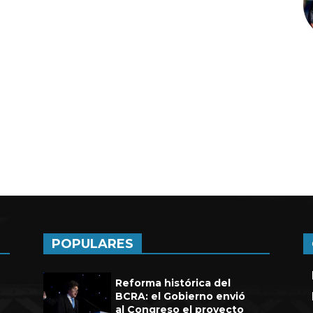
a de seis años en UEFA
POPULARES
Reforma histórica del
BCRA: el Gobierno envió
al Congreso el proyecto