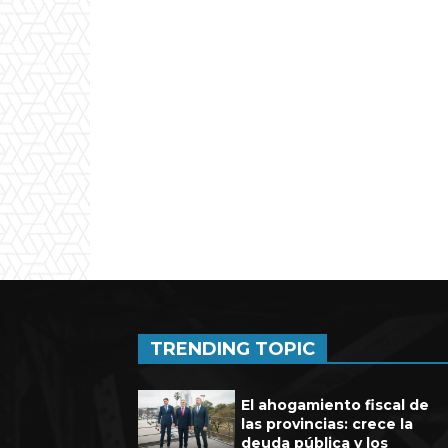
Experienci
TRENDING TOPIC
El ahogamiento fiscal de
las provincias: crece la
deuda pública y los