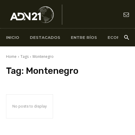
INICIO
DESTACADOS
ENTRE RÍOS
ECONOMÍA
Home
Tags
Montenegro
Tag:
Montenegro
No posts to display