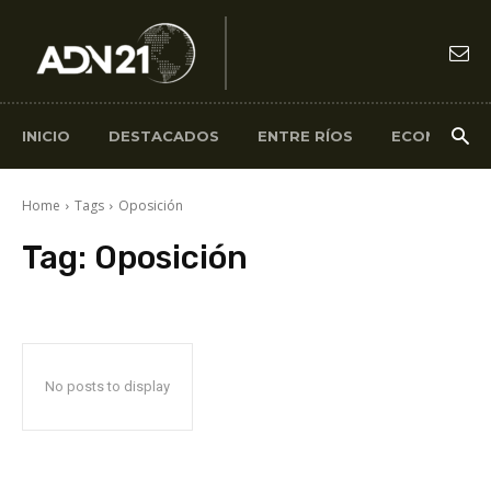
INICIO
DESTACADOS
ENTRE RÍOS
ECONOMÍA
Home
Tags
Oposición
Tag:
Oposición
No posts to display