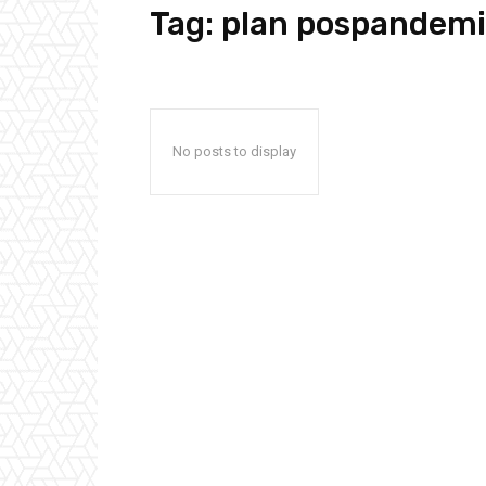
Tag:
plan pospandem
No posts to display