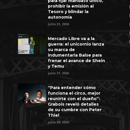
para fijar mandato único,
prohibir la emisión al
Tesoro y blindar la
autonomía
julio 31, 2026
Mercado Libre va a la
guerra: el unicornio lanza
su marca de
indumentaria Balse para
frenar el avance de Shein
y Temu
julio 31, 2026
“Para entender cómo
funciona el circo, mejor
reunirte con el dueño”:
Grabois reveló detalles
de su cumbre con Peter
Thiel
julio 28, 2026