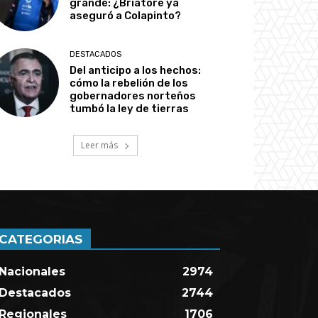
grande: ¿Briatore ya
aseguró a Colapinto?
DESTACADOS
Del anticipo a los hechos:
cómo la rebelión de los
gobernadores norteños
tumbó la ley de tierras
Leer más
CATEGORIAS
Nacionales
2974
Destacados
2744
Regionales
1706