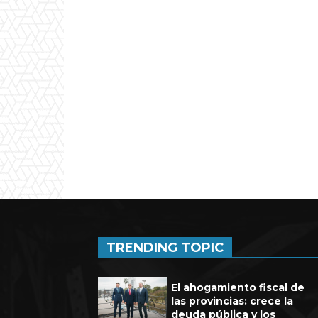
Experienci
TRENDING TOPIC
El ahogamiento fiscal de
las provincias: crece la
deuda pública y los