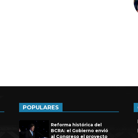
a de seis años en UEFA
POPULARES
Reforma histórica del
BCRA: el Gobierno envió
al Congreso el proyecto