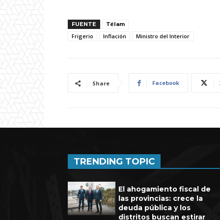
FUENTE
Télam
Frigerio
Inflación
Ministro del Interior
Facebook
Share
TRENDING TOPIC
El ahogamiento fiscal de
las provincias: crece la
deuda pública y los
distritos buscan estirar