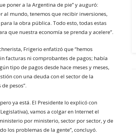
a de seis años en UEFA
e poner a la Argentina de pie” y auguró:
er al mundo, tenemos que recibir inversiones,
para la obra pública. Todo esto, todas estas
ra que nuestra economía se prenda y acelere”.
rchnerista, Frigerio enfatizó que “hemos
in facturas ni comprobantes de pagos; había
gún tipo de pagos desde hace meses y meses,
tión con una deuda con el sector de la
 de pesos”.
ro ya está. El Presidente lo explicó con
egislativa), vamos a colgar en Internet el
isterio por ministerio, sector por sector, y de
do los problemas de la gente”, concluyó.