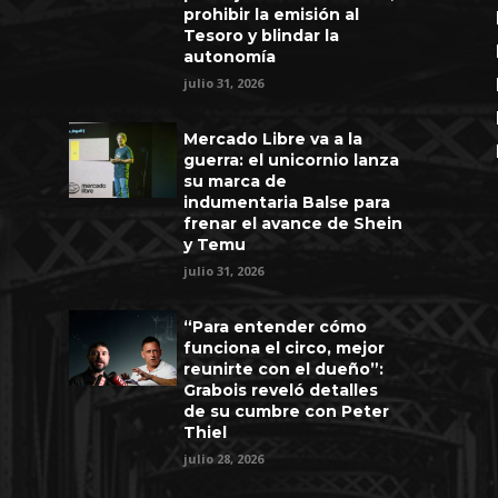
prohibir la emisión al
Tesoro y blindar la
autonomía
julio 31, 2026
Mercado Libre va a la
guerra: el unicornio lanza
su marca de
indumentaria Balse para
frenar el avance de Shein
y Temu
julio 31, 2026
“Para entender cómo
funciona el circo, mejor
reunirte con el dueño”:
Grabois reveló detalles
de su cumbre con Peter
Thiel
julio 28, 2026