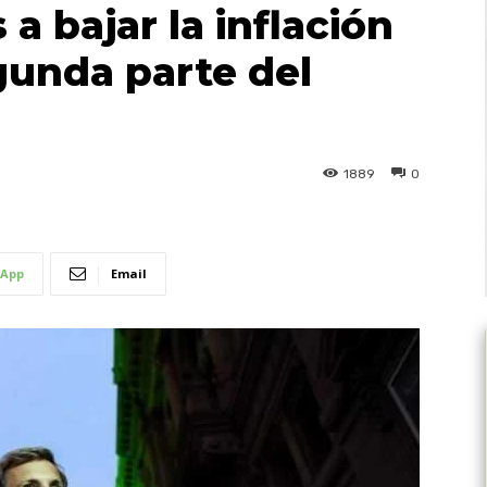
a bajar la inflación
egunda parte del
1889
0
App
Email