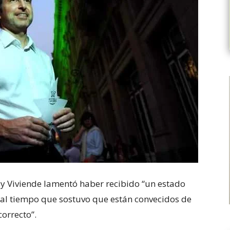
s y Viviende lamentó haber recibido “un estado
 al tiempo que sostuvo que están convecidos de
correcto”.