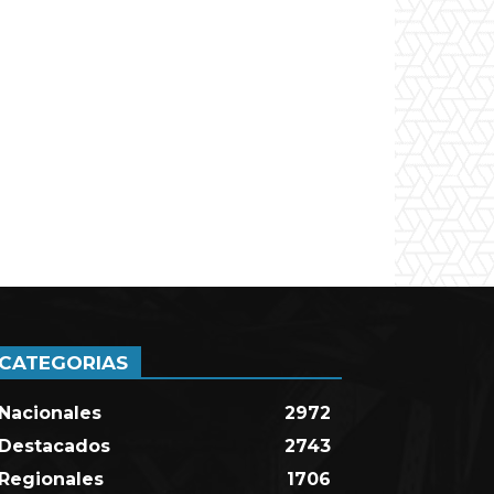
CATEGORIAS
Nacionales
2972
Destacados
2743
Regionales
1706