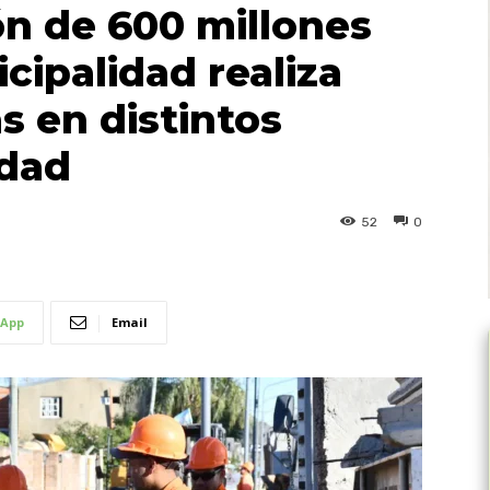
ón de 600 millones
cipalidad realiza
s en distintos
udad
52
0
App
Email