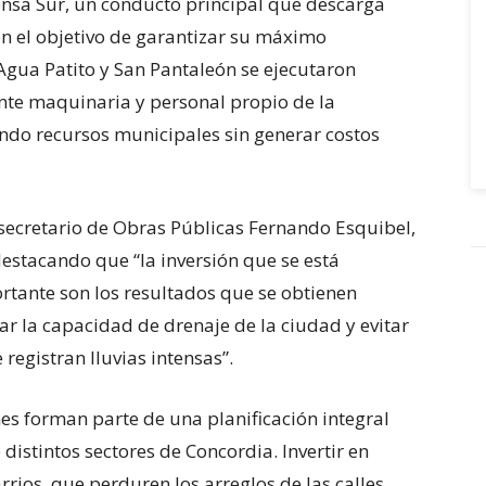
fensa Sur, un conducto principal que descarga
on el objetivo de garantizar su máximo
Agua Patito y San Pantaleón se ejecutaron
nte maquinaria y personal propio de la
ndo recursos municipales sin generar costos
l secretario de Obras Públicas Fernando Esquibel,
destacando que “la inversión que se está
tante son los resultados que se obtienen
 la capacidad de drenaje de la ciudad y evitar
registran lluvias intensas”.
a de seis años en UEFA
nes forman parte de una planificación integral
distintos sectores de Concordia. Invertir en
rios, que perduren los arreglos de las calles,