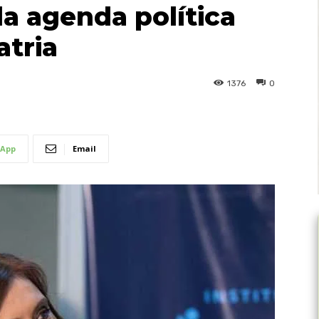
la agenda política
atria
1376
0
App
Email