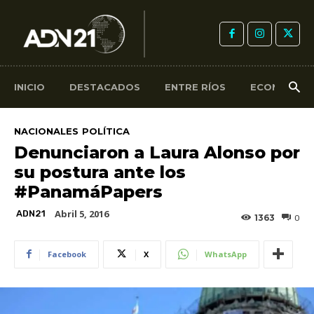
INICIO
DESTACADOS
ENTRE RÍOS
ECONOMÍA
NACIONALES
POLÍTICA
Denunciaron a Laura Alonso por
su postura ante los
#PanamáPapers
Abril 5, 2016
ADN21
1363
0
Facebook
X
WhatsApp