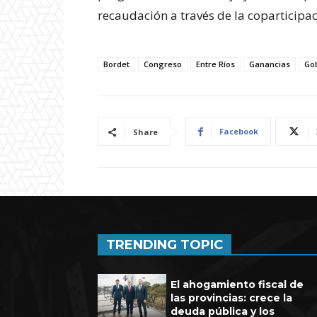
recaudación a través de la coparticipac
Bordet
Congreso
Entre Ríos
Ganancias
Go
Facebook
Share
TRENDING TOPIC
El ahogamiento fiscal de
las provincias: crece la
deuda pública y los