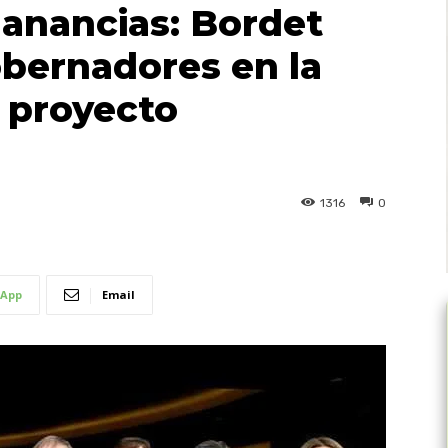
ganancias: Bordet
obernadores en la
 proyecto
1316
0
App
Email