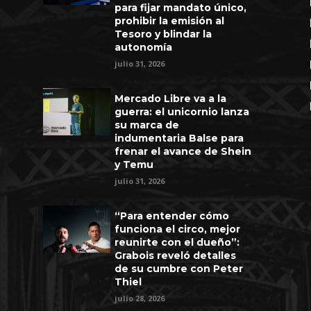
para fijar mandato único,
prohibir la emisión al
Tesoro y blindar la
autonomía
julio 31, 2026
Mercado Libre va a la
guerra: el unicornio lanza
su marca de
indumentaria Balse para
frenar el avance de Shein
y Temu
julio 31, 2026
“Para entender cómo
funciona el circo, mejor
reunirte con el dueño”:
Grabois reveló detalles
de su cumbre con Peter
Thiel
julio 28, 2026