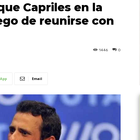
que Capriles en la
ego de reunirse con
1446
0
App
Email