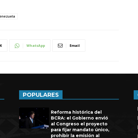
enezuela
X
WhatsApp
Email
POPULARES
Reforma histórica del
BCRA: el Gobierno envió
al Congreso el proyecto
para fijar mandato único,
prohibir la emisión al