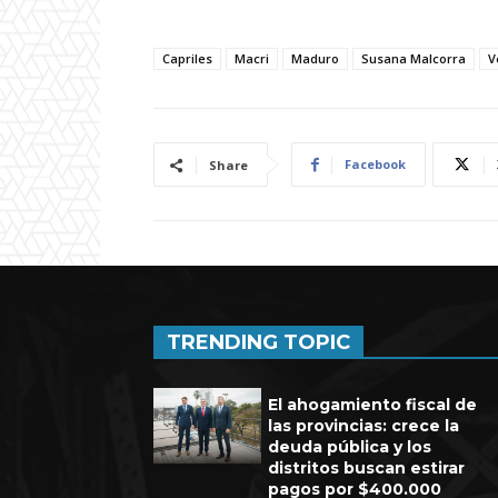
Capriles
Macri
Maduro
Susana Malcorra
V
Facebook
Share
TRENDING TOPIC
El ahogamiento fiscal de
las provincias: crece la
deuda pública y los
distritos buscan estirar
pagos por $400.000