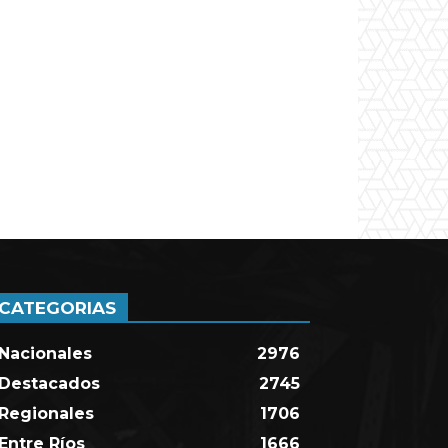
CATEGORIAS
Nacionales
2976
Destacados
2745
Regionales
1706
Entre Ríos
1666