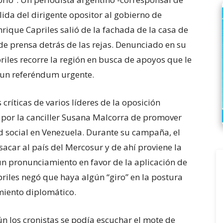
ida del dirigente opositor al gobierno de
rique Capriles salió de la fachada de la casa de
e prensa detrás de las rejas. Denunciado en su
apriles recorre la región en busca de apoyos que le
r un referéndum urgente.
críticas de varios líderes de la oposición
a por la canciller Susana Malcorra de promover
d social en Venezuela. Durante su campaña, el
acar al país del Mercosur y de ahí proviene la
un pronunciamiento en favor de la aplicación de
riles negó que haya algún “giro” en la postura
miento diplomático.
gún los cronistas se podía escuchar el mote de
a de seis años en UEFA