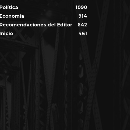
Política
1090
Economía
914
Recomendaciones del Editor
642
Inicio
461