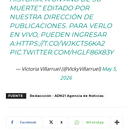
MUERTE” EDITADO POR
NUESTRA DIRECCIÓN DE
PUBLICACIONES. PARA VERLO
EN VIVO, PUEDEN INGRESAR
A:
HTTPS://T.CO/WJKCTS6KA2
PIC.TWITTER.COM/HGLF86X83Y
— Victoria Villarruel (@VickyVillarruel)
May 5,
2026
FUENTE
Redaccción - ADN21 Agencia de Noticias
Facebook
X
WhatsApp