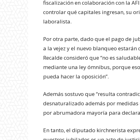
fiscalización en colaboración con la AF
controlar qué capitales ingresan, su o
laboralista.
Por otra parte, dado que el pago de jub
a la vejez y el nuevo blanqueo estarán
Recalde consideró que “no es saludable
mediante una ley ómnibus, porque eso d
pueda hacer la oposición”.
Experienci
Además sostuvo que “resulta contradict
desnaturalizado además por medidas co
por abrumadora mayoría para declarar
En tanto, el diputado kirchnerista expr
nuestros jubilados es un acto de justic