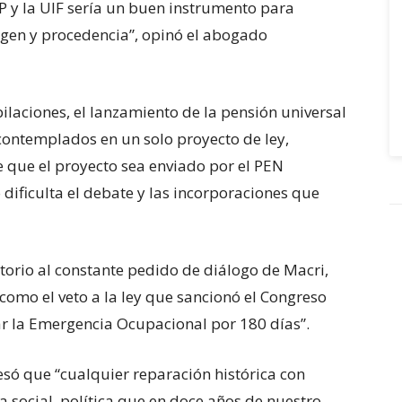
IP y la UIF sería un buen instrumento para
rigen y procedencia”, opinó el abogado
ilaciones, el lanzamiento de la pensión universal
 contemplados en un solo proyecto de ley,
 que el proyecto sea enviado por el PEN
ificulta el debate y las incorporaciones que
a de seis años en UEFA
orio al constante pedido de diálogo de Macri,
mo el veto a la ley que sancionó el Congreso
 la Emergencia Ocupacional por 180 días”.
esó que “cualquier reparación histórica con
ia social, política que en doce años de nuestro