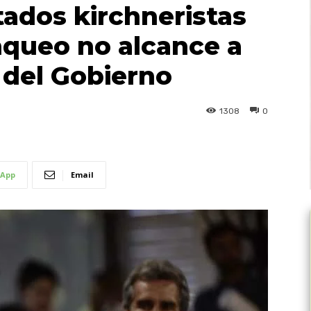
tados kirchneristas
anqueo no alcance a
 del Gobierno
1308
0
App
Email