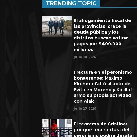
TRENDING TOPIC
El ahogamiento fiscal de
las provincias: crece la
deuda pública y los
distritos buscan estirar
pagos por $400.000
millones
julio 30, 2026
Fractura en el peronismo
bonaerense: Máximo
Kirchner faltó al acto de
Evita en Moreno y Kicillof
armó su propia actividad
con Alak
julio 27, 2026
El teorema de Cristina:
por qué una ruptura del
peronismo podría desatar