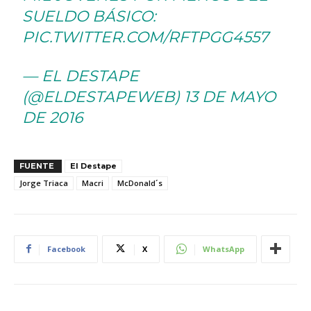
SUELDO BÁSICO:
PIC.TWITTER.COM/RFTPGG4557
— EL DESTAPE
(@ELDESTAPEWEB)
13 DE MAYO
DE 2016
FUENTE
El Destape
Jorge Triaca
Macri
McDonald´s
Facebook
X
WhatsApp