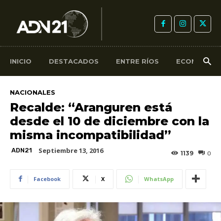
INICIO
DESTACADOS
ENTRE RÍOS
ECONOMÍA
NACIONALES
Recalde: “Aranguren está
desde el 10 de diciembre con la
misma incompatibilidad”
Septiembre 13, 2016
ADN21
1139
0
Facebook
X
WhatsApp