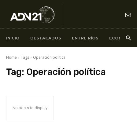
INICIO
DESTACADOS
ENTRE RÍOS
ECONOMÍA
Home
Tags
Operación política
Tag:
Operación política
No posts to display