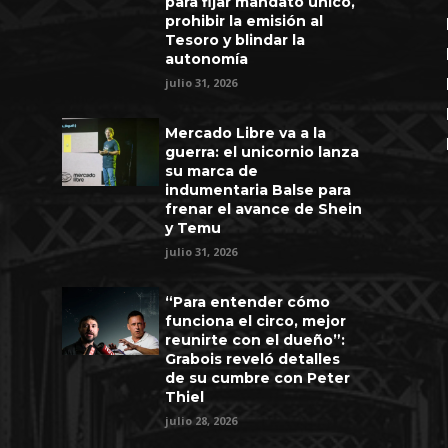
para fijar mandato único,
prohibir la emisión al
Tesoro y blindar la
autonomía
julio 31, 2026
Mercado Libre va a la
guerra: el unicornio lanza
su marca de
indumentaria Balse para
frenar el avance de Shein
y Temu
julio 31, 2026
“Para entender cómo
funciona el circo, mejor
reunirte con el dueño”:
Grabois reveló detalles
de su cumbre con Peter
Thiel
julio 28, 2026