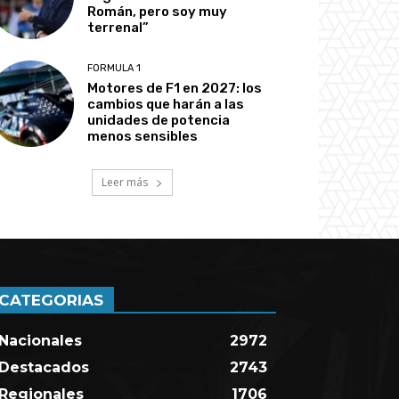
Román, pero soy muy
terrenal”
FORMULA 1
Motores de F1 en 2027: los
cambios que harán a las
unidades de potencia
menos sensibles
Leer más
CATEGORIAS
Nacionales
2972
Destacados
2743
Regionales
1706