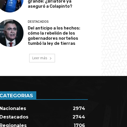
grande: ¿Briatore ya
aseguró a Colapinto?
DESTACADOS
Del anticipo a los hechos:
cómo la rebelión de los
gobernadores norteños
tumbó la ley de tierras
Leer más
CATEGORIAS
Nacionales
2974
Destacados
2744
Regionales
1706