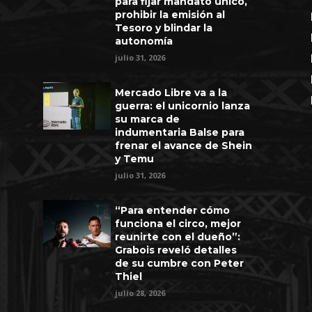
para fijar mandato único,
prohibir la emisión al
Tesoro y blindar la
autonomía
julio 31, 2026
Mercado Libre va a la
guerra: el unicornio lanza
su marca de
indumentaria Balse para
frenar el avance de Shein
y Temu
julio 31, 2026
“Para entender cómo
funciona el circo, mejor
reunirte con el dueño”:
Grabois reveló detalles
de su cumbre con Peter
Thiel
julio 28, 2026