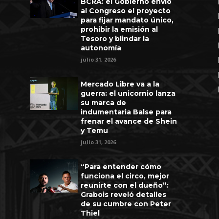
BCRA: el Gobierno envió
al Congreso el proyecto
para fijar mandato único,
prohibir la emisión al
Tesoro y blindar la
autonomía
julio 31, 2026
Mercado Libre va a la
guerra: el unicornio lanza
su marca de
indumentaria Balse para
frenar el avance de Shein
y Temu
julio 31, 2026
“Para entender cómo
funciona el circo, mejor
reunirte con el dueño”:
Grabois reveló detalles
de su cumbre con Peter
Thiel