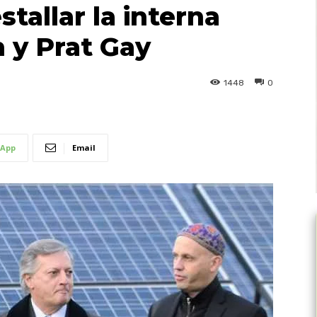
estallar la interna
 y Prat Gay
1448
0
App
Email