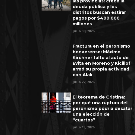
las provincias: crece la
deuda pública y los
distritos buscan estirar
pagos por $400.000
millones
julio 30, 2026
Fractura en el peronismo
bonaerense: Máximo
Kirchner faltó al acto de
Evita en Moreno y Kicillof
armó su propia actividad
con Alak
julio 27, 2026
El teorema de Cristina:
por qué una ruptura del
peronismo podría desatar
una elección de
“cuartos”
julio 15, 2026