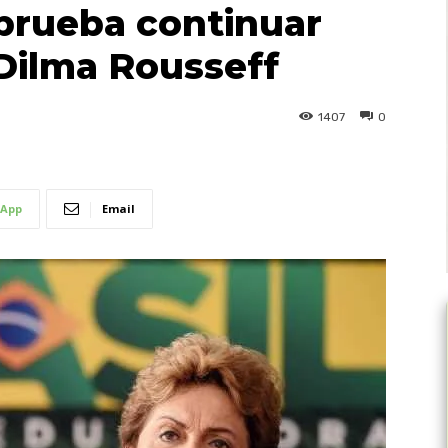
aprueba continuar
a Dilma Rousseff
1407
0
App
Email