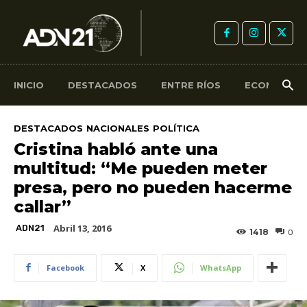
INICIO
DESTACADOS
ENTRE RÍOS
ECONOMÍA
DESTACADOS
NACIONALES
POLÍTICA
Cristina habló ante una
multitud: “Me pueden meter
presa, pero no pueden hacerme
callar”
Abril 13, 2016
ADN21
1418
0
Facebook
X
WhatsApp