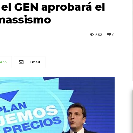
 el GEN aprobará el
 massismo
853
0
App
Email