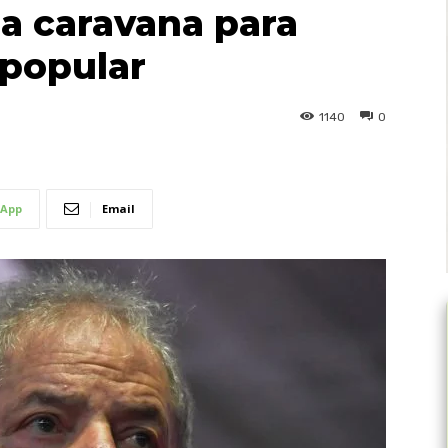
a caravana para
 popular
1140
0
App
Email