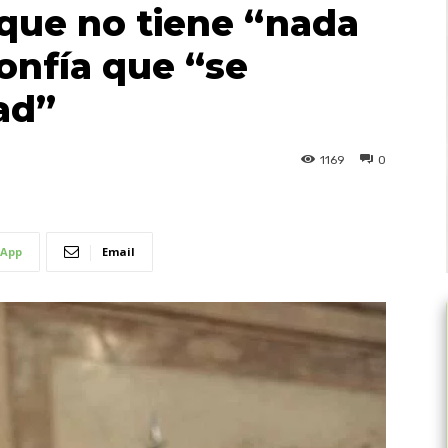
 que no tiene “nada
onfía que “se
dad”
1169
0
App
Email