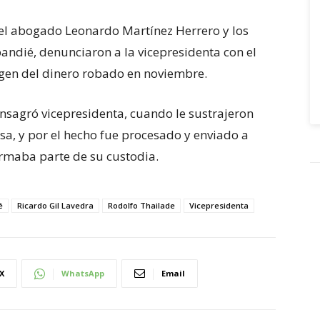
e el abogado Leonardo Martínez Herrero y los
andié, denunciaron a la vicepresidenta con el
igen del dinero robado en noviembre.
onsagró vicepresidenta, cuando le sustrajeron
sa, y por el hecho fue procesado y enviado a
ormaba parte de su custodia.
é
Ricardo Gil Lavedra
Rodolfo Thailade
Vicepresidenta
X
WhatsApp
Email