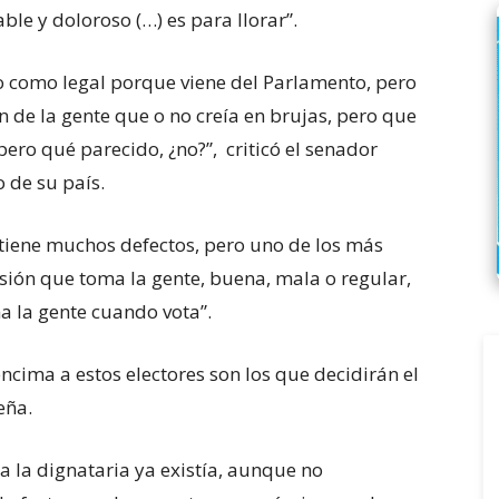
able y doloroso (…) es para llorar”.
co como legal porque viene del Parlamento, pero
n de la gente que o no creía en brujas, pero que
 pero qué parecido, ¿no?”, criticó el senador
 de su país.
 tiene muchos defectos, pero uno de los más
sión que toma la gente, buena, mala o regular,
ma la gente cuando vota”.
cima a estos electores son los que decidirán el
eña.
 la dignataria ya existía, aunque no
a de seis años en UEFA