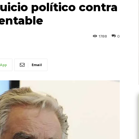
uicio político contra
entable
1788
0
App
Email