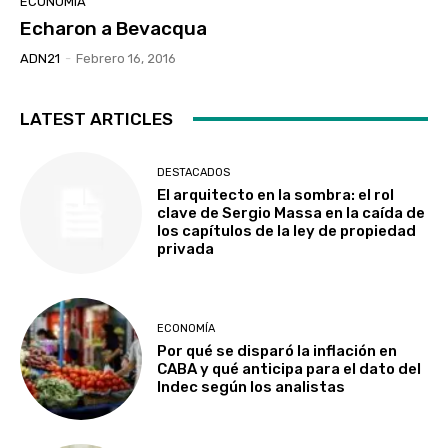
ECONOMÍA
Echaron a Bevacqua
ADN21
-
Febrero 16, 2016
LATEST ARTICLES
Experiencia de seis años en UEFA
DESTACADOS
El arquitecto en la sombra: el rol
clave de Sergio Massa en la caída de
los capítulos de la ley de propiedad
privada
ECONOMÍA
Por qué se disparó la inflación en
CABA y qué anticipa para el dato del
Indec según los analistas